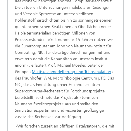
Reaktionen« benötigen enorme Computer-Rechenzeit:
Die virtuellen Untersuchungen molekularer Reibungs-
und Verschleißprozesse an unterschiedlichen
Kohlenstoffhartschichten bis hin zu sonnengetriebenen
quantenchemischen Reaktionen an Oberflächen neuer
Halbleitermaterialien benötigen Millionen von
Prozessorstunden. »Seit nunmehr 15 Jahren nutzen wir
die Supercomputer am John von Neumann-Institut für
Computing, NIC, für derartige Berechnungen mit und
erweitern damit die Kapazitäten an unserem Institut
enorm«, erläutert Prof. Michael Moseler, Leiter der
Gruppe »
Multiskalenmodellierung und Tribosimulation
«
des Fraunhofer IWM, MicroTribologie Centrum µTC. Das
NIC, das als Einrichtung dreier Helmholtzzentren
Supercomputer-Rechenzeit für Forschungsprojekte
bereitstellt, zeichnete das Projekt als »John von
Neumann Exzellenzprojekt« aus und stellte den
Simulationsexpertinnen und -experten großzügige
zusätzliche Rechenzeit zur Verfügung.
»Wir forschen zurzeit an pfiffigen Katalysatoren, die mit