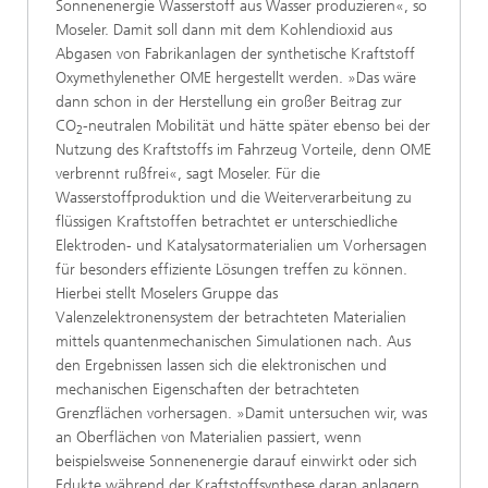
Sonnenenergie Wasserstoff aus Wasser produzieren«, so
Moseler. Damit soll dann mit dem Kohlendioxid aus
Abgasen von Fabrikanlagen der synthetische Kraftstoff
Oxymethylenether OME hergestellt werden. »Das wäre
dann schon in der Herstellung ein großer Beitrag zur
CO
-neutralen Mobilität und hätte später ebenso bei der
2
Nutzung des Kraftstoffs im Fahrzeug Vorteile, denn OME
verbrennt rußfrei«, sagt Moseler. Für die
Wasserstoffproduktion und die Weiterverarbeitung zu
flüssigen Kraftstoffen betrachtet er unterschiedliche
Elektroden- und Katalysatormaterialien um Vorhersagen
für besonders effiziente Lösungen treffen zu können.
Hierbei stellt Moselers Gruppe das
Valenzelektronensystem der betrachteten Materialien
mittels quantenmechanischen Simulationen nach. Aus
den Ergebnissen lassen sich die elektronischen und
mechanischen Eigenschaften der betrachteten
Grenzflächen vorhersagen. »Damit untersuchen wir, was
an Oberflächen von Materialien passiert, wenn
beispielsweise Sonnenenergie darauf einwirkt oder sich
Edukte während der Kraftstoffsynthese daran anlagern