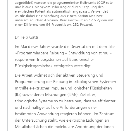
abgebildet) wurden die programmierten Reibwerte (COF, rote
und blaue Linien) vom Tribo-Regler durch Regelung des
elektrischen Potentials automatisch angepasst. Verwendet
wurde dabei eine Mischung aus einem Kation und zwei
unterschiedlichen Anionen. Realisiert wurden 12.5 Zyklen mit
einer Differenz von 94 Prozent bzw. 232 Prozent.
Dr. Felix Gatti
Im Mai dieses Jahres wurde die Dissertation mit dem Titel
»Programmierbare Reibung – Entwicklung von stimuli-
responsiven Tribosystemen auf Basis ionischer
Flüssigkeitsgemische« erfolgreich verteidigt.
Die Arbeit widmet sich der aktiven Steuerung und
Programmierung der Reibung in tribologischen Systemen
mithilfe elektrischer Impulse und ionischer Flüssigkeiten
(ILs) sowie deren Mischungen (ILMs). Ziel ist es,
tribologische Systeme so zu betreiben, dass sie effizienter
und nachhaltiger auf die Anforderungen einer
bestimmten Anwendung reagieren können. Im Zentrum
der Untersuchung steht, wie elektrische Ladungen an
Metalloberflächen die molekulare Anordnung der Ionen