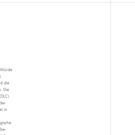
. Würde
t
d die
. Die
(DLC)
ar.
t in
gische
ibe-