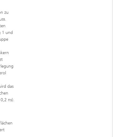
on zu
uss.
ten
g 1 und
ruppe
nkern
zt
rlegung
erol
ird das
ichen
0,2 ns).
flächen
ert