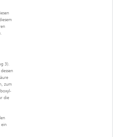
iesen
diesem
ren
.
g 3).
 dessen
säure
in, zum
rboxyl-
r die
den
 ein
.