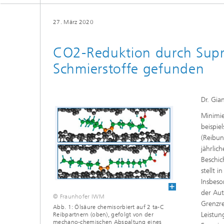
27. März 2020
CO2-Reduktion durch Supr
Schmierstoffe gefunden
Dr. Gia
Minimie
beispie
(Reibun
jährlic
Beschic
stellt 
Insbeso
der Aut
© Fraunhofer IWM
Grenzre
Abb. 1: Ölsäure chemisorbiert auf 2 ta-C
Leistun
Reibpartnern (oben), gefolgt von der
mechano-chemischen Abspaltung eines