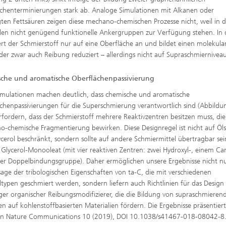
chenterminierungen stark ab. Analoge Simulationen mit Alkanen oder
gten Fettsäuren zeigen diese mechano-chemischen Prozesse nicht, weil in d
en nicht genügend funktionelle Ankergruppen zur Verfügung stehen. In 
gert der Schmierstoff nur auf eine Oberfläche an und bildet einen molekula
der zwar auch Reibung reduziert – allerdings nicht auf Supraschmierniveau
che und aromatische Oberflächenpassivierung
imulationen machen deutlich, dass chemische und aromatische
chenpassivierungen für die Superschmierung verantwortlich sind (Abbildun
rfordern, dass der Schmierstoff mehrere Reaktivzentren besitzen muss, die
-chemische Fragmentierung bewirken. Diese Designregel ist nicht auf Öl
cerol beschränkt, sondern sollte auf andere Schmiermittel übertragbar se
l Glycerol-Monooleat (mit vier reaktiven Zentren: zwei Hydroxyl-, einem Ca
er Doppelbindungsgruppe). Daher ermöglichen unsere Ergebnisse nicht nu
age der tribologischen Eigenschaften von ta-C, die mit verschiedenen
typen geschmiert werden, sondern liefern auch Richtlinien für das Design
ger organischer Reibungsmodifizierer, die die Bildung von supraschmieren
en auf kohlenstoffbasierten Materialien fördern. Die Ergebnisse präsentiert
 in Nature Communications 10 (2019), DOI 10.1038/s41467-018-08042-8