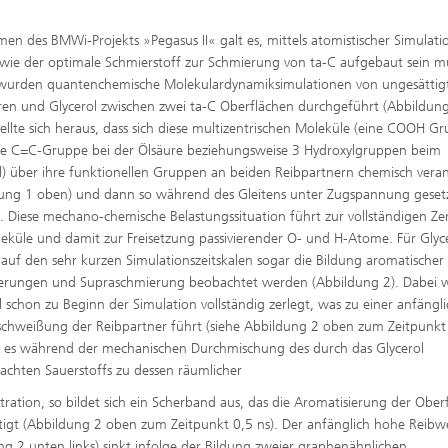
en des BMWi-Projekts »Pegasus II« galt es, mittels atomistischer Simulati
 wie der optimale Schmierstoff zur Schmierung von ta-C aufgebaut sein m
 wurden quantenchemische Molekulardynamiksimulationen von ungesättig
ren und Glycerol zwischen zwei ta-C Oberflächen durchgeführt (Abbildun
stellte sich heraus, dass sich diese multizentrischen Moleküle (eine COOH G
e C=C-Gruppe bei der Ölsäure beziehungsweise 3 Hydroxylgruppen beim
l) über ihre funktionellen Gruppen an beiden Reibpartnern chemisch vera
ung 1 oben) und dann so während des Gleitens unter Zugspannung geset
 Diese mechano-chemische Belastungssituation führt zur vollständigen Ze
eküle und damit zur Freisetzung passivierender O- und H-Atome. Für Glyc
auf den sehr kurzen Simulationszeitskalen sogar die Bildung aromatischer
erungen und Supraschmierung beobachtet werden (Abbildung 2). Dabei w
l schon zu Beginn der Simulation vollständig zerlegt, was zu einer anfängl
schweißung der Reibpartner führt (siehe Abbildung 2 oben zum Zeitpunkt 
es während der mechanischen Durchmischung des durch das Glycerol
achten Sauerstoffs zu dessen räumlicher
ration, so bildet sich ein Scherband aus, das die Aromatisierung der Ober
igt (Abbildung 2 oben zum Zeitpunkt 0,5 ns). Der anfänglich hohe Reibw
ng 2 unten links) sinkt infolge der Bildung zweier graphenähnlichen