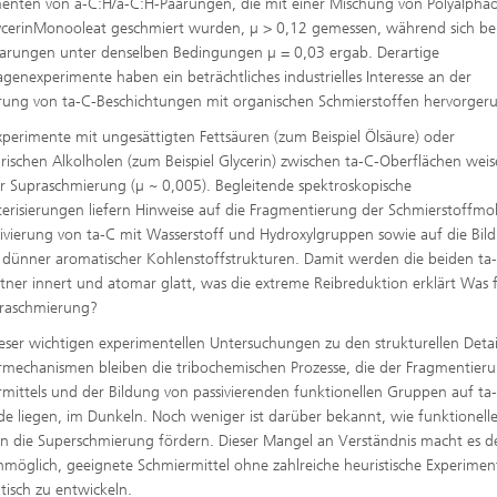
enten von a-C:H/a-C:H-Paarungen, die mit einer Mischung von Polyalphao
cerinMonooleat geschmiert wurden, µ > 0,12 gemessen, während sich bei
arungen unter denselben Bedingungen µ = 0,03 ergab. Derartige
genexperimente haben ein beträchtliches industrielles Interesse an der
ung von ta-C-Beschichtungen mit organischen Schmierstoffen hervorgeru
perimente mit ungesättigten Fettsäuren (zum Beispiel Ölsäure) oder
rischen Alkolholen (zum Beispiel Glycerin) zwischen ta-C-Oberflächen wei
 Supraschmierung (µ ~ 0,005). Begleitende spektroskopische
erisierungen liefern Hinweise auf die Fragmentierung der Schmierstoffmol
sivierung von ta-C mit Wasserstoff und Hydroxylgruppen sowie auf die Bil
dünner aromatischer Kohlenstoffstrukturen. Damit werden die beiden ta
tner innert und atomar glatt, was die extreme Reibreduktion erklärt Was 
praschmierung?
ieser wichtigen experimentellen Untersuchungen zu den strukturellen Detai
mechanismen bleiben die tribochemischen Prozesse, die der Fragmentieru
mittels und der Bildung von passivierenden funktionellen Gruppen auf ta
e liegen, im Dunkeln. Noch weniger ist darüber bekannt, wie funktionell
 die Superschmierung fördern. Dieser Mangel an Verständnis macht es de
möglich, geeignete Schmiermittel ohne zahlreiche heuristische Experimen
tisch zu entwickeln.