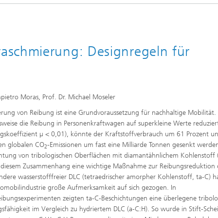
aschmierung: Designregeln für
npietro Moras, Prof. Dr. Michael Moseler
rung von Reibung ist eine Grundvoraussetzung für nachhaltige Mobilität
lsweise die Reibung in Personenkraftwagen auf superkleine Werte reduzier
gskoeffizient µ < 0,01), könnte der Kraftstoffverbrauch um 61 Prozent un
hen globalen CO
-Emissionen um fast eine Milliarde Tonnen gesenkt werden
2
htung von tribologischen Oberflächen mit diamantähnlichem Kohlenstoff 
in diesem Zusammenhang eine wichtige Maßnahme zur Reibungsreduktion d
ndere wasserstofffreier DLC (tetraedrischer amorpher Kohlenstoff, ta-C) ha
omobilindustrie große Aufmerksamkeit auf sich gezogen. In
ibungsexperimenten zeigten ta-C-Beschichtungen eine überlegene tribolo
gsfähigkeit im Vergleich zu hydriertem DLC (a-C:H). So wurde in Stift-Sche