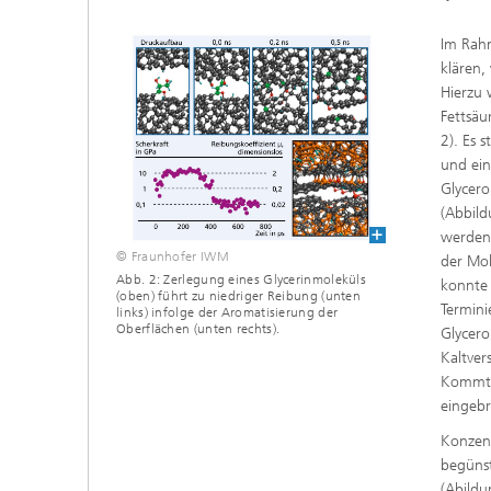
Im Rahm
klären,
Hierzu
Fettsäu
2). Es 
und ein
Glycero
(Abbild
werden.
© Fraunhofer IWM
der Mol
Abb. 2: Zerlegung eines Glycerinmoleküls
konnte 
(oben) führt zu niedriger Reibung (unten
Termini
links) infolge der Aromatisierung der
Oberflächen (unten rechts).
Glycero
Kaltver
Kommt 
eingebr
Konzent
begünst
(Abildu