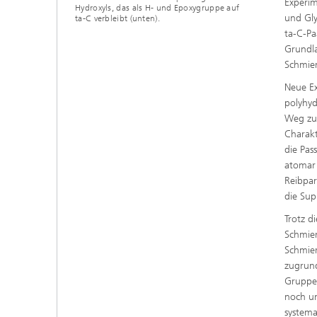
Experim
Hydroxyls, das als H- und Epoxygruppe auf
und Gly
ta-C verbleibt (unten).
ta-C-Pa
Grundla
Schmier
Neue Ex
polyhyd
Weg zur
Charakt
die Pas
atomar 
Reibpar
die Su
Trotz d
Schmier
Schmier
zugrund
Gruppen
noch un
systema