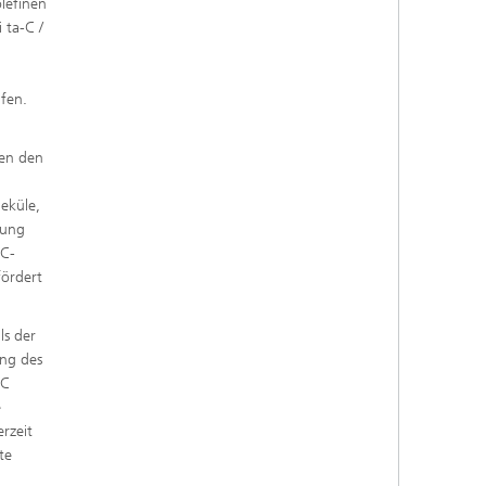
lefinen
 ta-C /
fen.
sen den
eküle,
dung
-C-
fördert
ls der
ng des
-C
e
rzeit
te