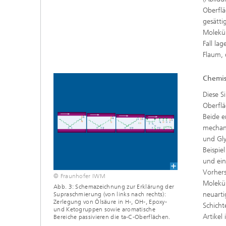
Oberflä
gesätti
Molekül
Fall la
Flaum, 
Chemis
Diese S
Oberflä
Beide e
mechano
und Gly
Beispie
und ein
Vorhers
© Fraunhofer IWM
Molekül
Abb. 3: Schemazeichnung zur Erklärung der
neuarti
Supraschmierung (von links nach rechts):
Zerlegung von Ölsäure in H-, OH-, Epoxy-
Schicht
und Ketogruppen sowie aromatische
Artikel
Bereiche passivieren die ta-C-Oberflächen.