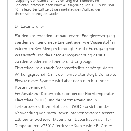
Mapping der räumlichen Verteilung der Elemente im
Schichtquerschnitt nach einer Auslagerung von 100 h bei 850
°C in feuchter Luft zeigt den mehrlagigen Aufbau der
thermisch erzeugten Oxide.
Dr. Lukas Gröner
Für den anstehenden Umbau unserer Energieversorgung
werden zwingend neue Energieträger wie Wasserstoff in
extrem großen Mengen benötigt. Für die Erzeugung von
Wasserstoff und die Energierückgewinnung daraus
werden wiederum effiziente und langlebige
Elektrolyseure als auch Brennstoffzellen benötigt, deren
Wirkungsgrad i.d.R. mit der Temperatur steigt. Der breite
Einsatz dieser Systeme wird aber noch durch zu hohe
Kosten behindert.
Ein Ansatz zur Kostenreduktion bei der Hochtemperatur-
Elektrolyse (SOEC) und der Stromerzeugung in
Festkörperoxid-Brennstoffzellen (SOFC) besteht in der
Verwendung von metallischen Interkonnektoren anstatt
z.B. teurer oxidischer Materialien. Dabei haben sich für
Temperaturen <750°C ferritische Stähle wie z.B. Crofer