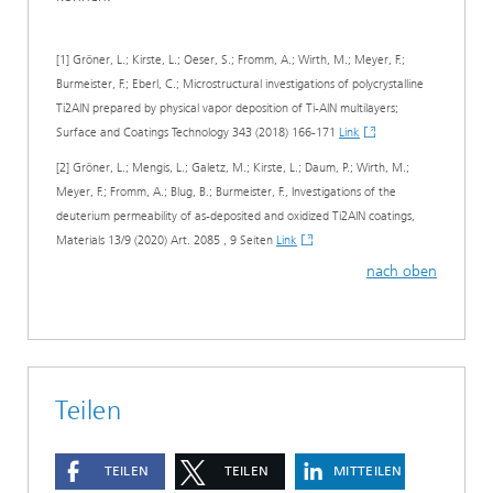
[1] Gröner, L.; Kirste, L.; Oeser, S.; Fromm, A.; Wirth, M.; Meyer, F.;
Burmeister, F.; Eberl, C.; Microstructural investigations of polycrystalline
Ti2AlN prepared by physical vapor deposition of Ti-AlN multilayers;
Surface and Coatings Technology 343 (2018) 166-171
Link
[2] Gröner, L.; Mengis, L.; Galetz, M.; Kirste, L.; Daum, P.; Wirth, M.;
Meyer, F.; Fromm, A.; Blug, B.; Burmeister, F., Investigations of the
deuterium permeability of as-deposited and oxidized Ti2AlN coatings,
Materials 13/9 (2020) Art. 2085 , 9 Seiten
Link
nach oben
Teilen
TEILEN
TEILEN
MITTEILEN