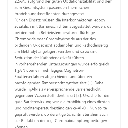
22APU aufgrund der guten Oxidationsstabilität und dem
zum Gesamtsystem passenden thermischen
Ausdehnungskoeffizienten durchgesetzt.
Für den Einsatz müssen die Interkonnektoren jedoch
zusätzlich mit Barriereschichten ausgestattet werden, da
bei den hohen Betriebstemperaturen flüchtige
Chromoxide oder Chromhydroxide aus der sich
bildenden Oxidschicht abdampfen und kathodenseitig
am Elektrolyt angelagert werden und so zu einer
Reduktion der Kathodenaktivität führen.
In vorhergehenden Untersuchungen wurde erfolgreich
Ti
AlN über ein mehrlagiges Magnetron-
2
Sputterverfahren abgeschieden und über ein
nachfolgenden Temperschritt synthetisiert [1]. Dabei
wurde Ti
AlN als vielversprechende Barriereschicht
2
gegenüber Wasserstoff identifiziert [2]. Ursache für die
gute Barrierewirkung war die Ausbildung eines dichten
und hochtemperaturbeständigen α-Al
O
. Nun sollte
2
3
geprüft werden, ob derartige Schichtmaterialien auch
zur Reduktion der o.g. Chromabdampfung beitragen
können.