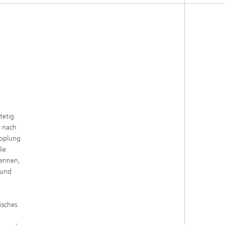
tetig
e nach
opplung
ie
rennen,
 und
sches