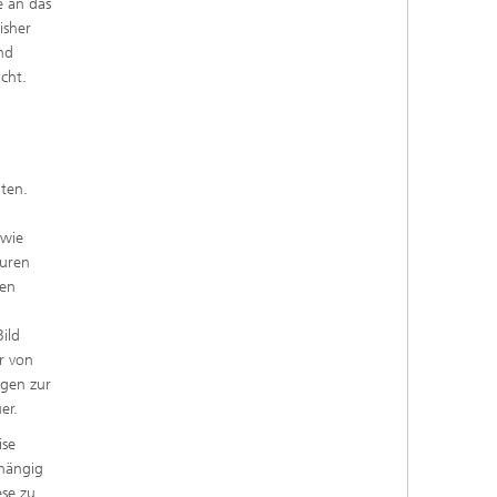
 an das
isher
nd
cht.
ten.
owie
turen
hen
ild
r von
ngen zur
er.
ise
bhängig
se zu