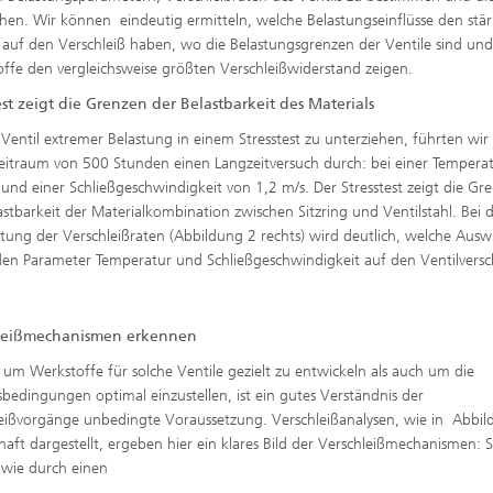
chen. Wir können eindeutig ermitteln, welche Belastungseinflüsse den stär
s auf den Verschleiß haben, wo die Belastungsgrenzen der Ventile sind un
ffe den vergleichsweise größten Verschleißwiderstand zeigen.
est zeigt die Grenzen der Belastbarkeit des Materials
Ventil extremer Belastung in einem Stresstest zu unterziehen, führten wir
eitraum von 500 Stunden einen Langzeitversuch durch: bei einer Tempera
und einer Schließgeschwindigkeit von 1,2 m/s. Der Stresstest zeigt die Gr
astbarkeit der Materialkombination zwischen Sitzring und Ventilstahl. Bei 
tung der Verschleißraten (Abbildung 2 rechts) wird deutlich, welche Ausw
den Parameter Temperatur und Schließgeschwindigkeit auf den Ventilversc
leißmechanismen erkennen
um Werkstoffe für solche Ventile gezielt zu entwickeln als auch um die
sbedingungen optimal einzustellen, ist ein gutes Verständnis der
eißvorgänge unbedingte Voraussetzung. Verschleißanalysen, wie in Abbil
lhaft dargestellt, ergeben hier ein klares Bild der Verschleißmechanismen: S
 wie durch einen