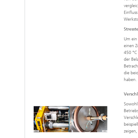
verglei
Einflus
Werksto
Stresst
Um ein 
einen Z
450 °C 
der Bel
Betrach
die bei
haben.
Versch
Sowohl 
Betrieb
Verschl
beispie
zeigen,