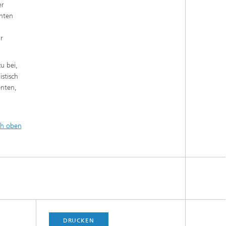
er
hten
r
u bei,
stisch
enten,
h oben
DRUCKEN