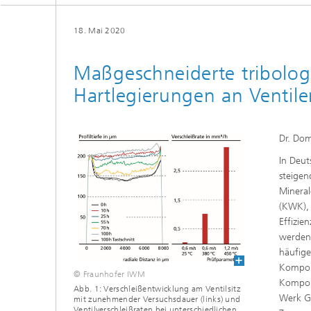
18. Mai 2020
Maßgeschneiderte tribolo
Hartlegierungen an Venti
Dr. Dom
In Deut
steigen
Mineral
(KWK), 
Effizie
werden 
häufige
Kompone
© Fraunhofer IWM
Kompon
Abb. 1: Verschleißentwicklung am Ventilsitz
Werk Gm
mit zunehmender Versuchsdauer (links) und
Ventilverschleißraten bei unterschiedlichen