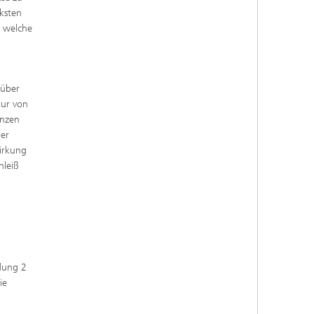
ksten
d welche
 über
tur von
enzen
der
irkung
hleiß
dung 2
ie