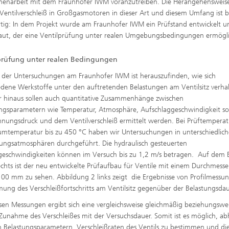
enarbeit mit dem Fraunhofer IWM voranzutreiben. Die Herangehensweise
entilverschleiß in Großgasmotoren in dieser Art und diesem Umfang ist b
rtig: In dem Projekt wurde am Fraunhofer IWM ein Prüfstand entwickelt u
ut, der eine Ventilprüfung unter realen Umgebungsbedingungen ermögli
prüfung unter realen Bedingungen
l der Untersuchungen am Fraunhofer IWM ist herauszufinden, wie sich
edene Werkstoffe unter den auftretenden Belastungen am Ventilsitz verhal
 hinaus sollen auch quantitative Zusammenhänge zwischen
ngsparametern wie Temperatur, Atmosphäre, Aufschlaggeschwindigkeit s
nungsdruck und dem Ventilverschleiß ermittelt werden. Bei Prüftempera
mtemperatur bis zu 450 °C haben wir Untersuchungen in unterschiedlic
ngsatmosphären durchgeführt. Die hydraulisch gesteuerten
geschwindigkeiten können im Versuch bis zu 1,2 m/s betragen. Auf dem B
chts ist der neu entwickelte Prüfaufbau für Ventile mit einem Durchmesse
100 mm zu sehen. Abbildung 2 links zeigt die Ergebnisse von Profilmessu
ung des Verschleißfortschritts am Ventilsitz gegenüber der Belastungsdau
sen Messungen ergibt sich eine vergleichsweise gleichmäßig beziehungswe
 Zunahme des Verschleißes mit der Versuchsdauer. Somit ist es möglich, a
 Belastungsparametern, Verschleißraten des Ventils zu bestimmen und die