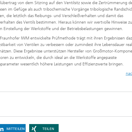
lübertrag von dem Sitzring auf den Ventilsitz sowie die Zertrümmerung d
sen im Gefüge als auch tribochemische Vorgänge tribologische Randschic
en, die letztlich das Reibungs- und Verschleißverhalten und damit das
verhalten des Ventils bestimmen. Hieraus können wir wertvolle Hinweise zu
en Einstellung der Werkstoffe und der Betriebsbelastungen gewinnen.
Fraunhofer IWM entwickelte Prüfmethode trägt mit ihren Ergebnissen daz
astbarkeit von Ventilen zu verbessern oder zumindest ihre Lebensdauer reali
hätzen. Diese Ergebnisse unterstützen Hersteller von Großmotor-Kompon
ren zu entwickeln, die durch ideal an die Werkstoffe angepasste
sparameter wesentlich höhere Leistungen und Effizienzwerte bringen.
nac
MITTEILEN
TEILEN