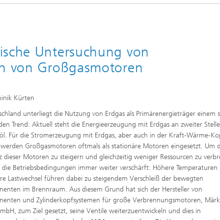
gische Untersuchung von
len von Großgasmotoren
inik Kürten
schland unterliegt die Nutzung von Erdgas als Primärenergieträger einem s
den Trend: Aktuell steht die Energieerzeugung mit Erdgas an zweiter Stell
öl. Für die Stromerzeugung mit Erdgas, aber auch in der Kraft-Wärme-K
werden Großgasmotoren oftmals als stationäre Motoren eingesetzt. Um d
nz dieser Motoren zu steigern und gleichzeitig weniger Ressourcen zu verb
die Betriebsbedingungen immer weiter verschärft: Höhere Temperaturen
re Lastwechsel führen dabei zu steigendem Verschleiß der bewegten
nten im Brennraum. Aus diesem Grund hat sich der Hersteller von
enten und Zylinderkopfsystemen für große Verbrennungsmotoren, Märki
bH, zum Ziel gesetzt, seine Ventile weiterzuentwickeln und dies in