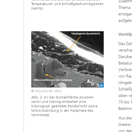
Zusamm
Temperaturen und Schließgeschwindigkeiten
Thema V
(rechts).
einziga
aufgeba
Ventil
Das Zie
verschi
Darüber
Belastu
Verbren
von Rau
Umgebu
Schließ
© Fraunhofer IWM
oben re
Abb. 2: An der Kontaktfläche zwischen
70 bis 
Ventil und Sitzring entstehen eine
tribologisch gebildete Randschicht sowie
Bestimm
Mikrorissbildung in der Hartphase des
Ventilsitzes.
Aus die
lineare
von den