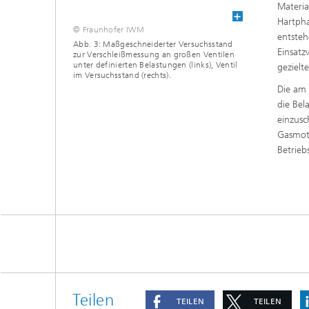
Materia
Hartpha
© Fraunhofer IWM
entsteh
Abb. 3: Maßgeschneiderter Versuchsstand
Einsatz
zur Verschleißmessung an großen Ventilen
unter definierten Belastungen (links), Ventil
gezielt
im Versuchsstand (rechts).
Die am 
die Bel
einzusc
Gasmoto
Betrieb
Teilen
TEILEN
TEILEN