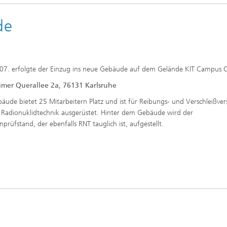
de
7. erfolgte der Einzug ins neue Gebäude auf dem Gelände KIT Campus O
imer Querallee 2a, 76131 Karlsruhe
äude bietet 25 Mitarbeitern Platz und ist für Reibungs- und Verschleißve
 Radionuklidtechnik ausgerüstet. Hinter dem Gebäude wird der
prüfstand, der ebenfalls RNT tauglich ist, aufgestellt.