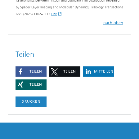
Relationships between Friction and Lubricant Film Distribution Revealed
by Spacer Layer Imaging and Molecular Dynamics, Tribology Transactions
68/5 (2025) 1102–1113
Link
nach oben
Teilen
TEILEN
TEILEN
MITTEILEN
TEILEN
DRUCKEN