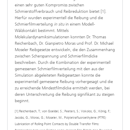
einen sehr guten Kompromiss zwischen
Schmierstoffverbrauch und Reibreduktion bietet [1].
Hierfür wurden experimentell die Reibung und die
Schmierfilmverteilung
in situ
in einem Modell-
Wälzkontakt bestimmt. Mittels
Molekulardynamiksimulationen konnten Dr. Thomas
Reichenbach, Dr. Gianpietro Moras und Prof. Dr. Michael
Moseler Reibgesetze entwickeln, die den Zusammenhang
zwischen Scherspannung und Schmierfilmdicke
beschreiben. Durch die Kombination der experimentell
gemessenen Schmierfilmverteilung mit den aus der
Simulation abgeleiteten Reibgesetzen konnte die
experimentell gemessene Reibung vorhergesagt und die
zu erreichende Mindestfilmdicke ermittelt werden, bei
deren Unterschreitung die Reibung signifikant zu steigen
beginnt.
[1] Reichenbach, T.; von Goeldel, S.; Peeters, S.; Vokolos, G.; König, F.;
Jacobs, G.; Moras, G.; Moseler, M., Polytetrafluoroethylene (PTFE)
Lubrication of Rolling Point Contacts by Double Transfer Films: