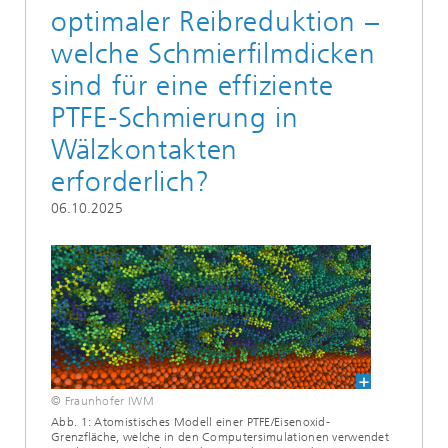
optimaler Reibreduktion –
welche Schmierfilmdicken
sind für eine effiziente
PTFE-Schmierung in
Wälzkontakten
erforderlich?
06.10.2025
© Fraunhofer IWM
Abb. 1: Atomistisches Modell einer PTFE/Eisenoxid-
Grenzfläche, welche in den Computersimulationen verwendet